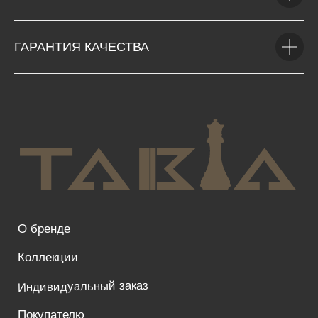
ГАРАНТИЯ КАЧЕСТВА
О бренде
Коллекции
Индивидуальный заказ
Покупателю
Контакты
Сертификат соответсвия
8 800 200 21 29
+7 985 758 80 05
Москва, Звездный бульвар, дом 21 стр. 1, офис
714
kamen-mos5@yandex.ru
Политика конфиденциальности